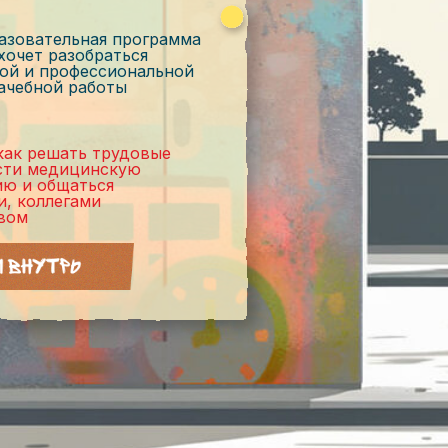
азовательная программа
 хочет разобраться
ой и профессиональной
ачебной работы
 как решать трудовые
сти медицинскую
ю и общаться
и, коллегами
вом