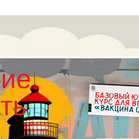
ние
ть