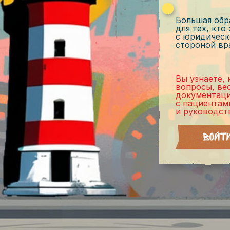
Большая обр
для тех, кто
с юридическ
стороной вр
Вы узнаете,
вопросы, ве
документаци
с пациентам
и руководст