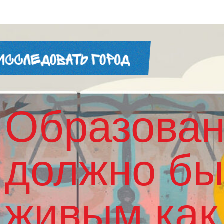
Образова
должно бы
живым как